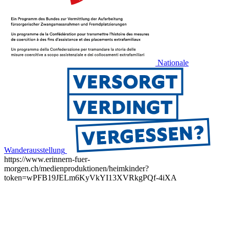
Nationale
Wanderausstellung
https://www.erinnern-fuer-
morgen.ch/medienproduktionen/heimkinder?
token=wPFB19JELm6KyVkYI13XVRkgPQf-4iXA