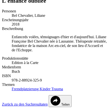
L'enfance oubliée
Personen
Bel Chevalier, Liliane
Erscheinungsjahr
2018
Beschreibung
Enfanceds volées, témoignages d'hier et d'aujourd'hui. Liliane
Françoise Bel Chevalier née à Lausanne. Thérapeute retraitée,
fondatrice de la maison Arc-en-ciel, de son lieu d'Accueil et
de l'Echoppe.
Produktionsstätte
Edition à la Carte
Medienform
Buch
ISBN
978-2-88924-325-9
Themen
Fremdplatzierung
Kinder
Trauma
Zurück zu den Suchresultaten
Teilen