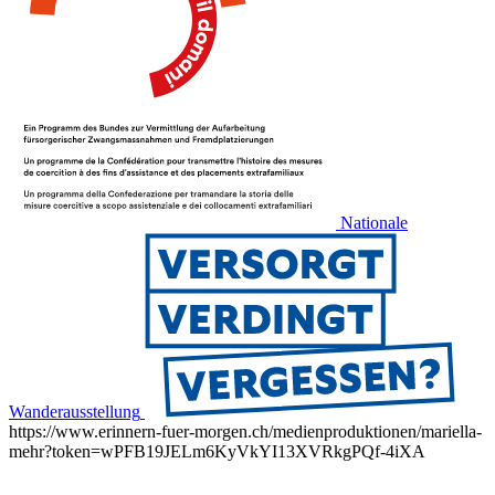
Nationale
Wanderausstellung
https://www.erinnern-fuer-morgen.ch/medienproduktionen/mariella-
mehr?token=wPFB19JELm6KyVkYI13XVRkgPQf-4iXA