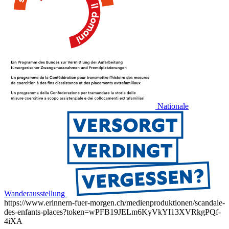
Nationale
Wanderausstellung
https://www.erinnern-fuer-morgen.ch/medienproduktionen/scandale-
des-enfants-places?token=wPFB19JELm6KyVkYI13XVRkgPQf-
4iXA