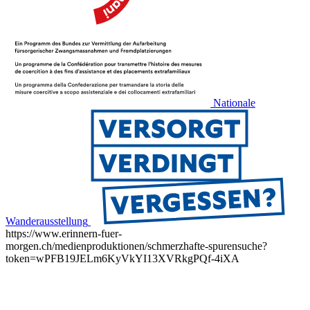
Nationale
Wanderausstellung
https://www.erinnern-fuer-
morgen.ch/medienproduktionen/schmerzhafte-spurensuche?
token=wPFB19JELm6KyVkYI13XVRkgPQf-4iXA