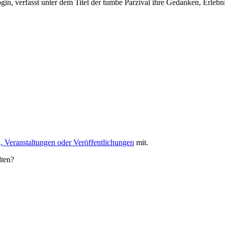
in, verfasst unter dem Titel der tumbe Parzival ihre Gedanken, Erlebn
, Veranstaltungen oder Veröffentlichungen
mit.
lten?