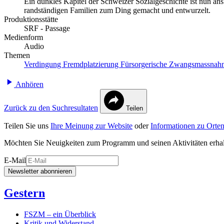
Ein dunkles Kapitel der Schweizer Sozialgeschichte ist nun an
randständigen Familien zum Ding gemacht und entwurzelt.
Produktionsstätte
SRF - Passage
Medienform
Audio
Themen
Verdingung
Fremdplatzierung
Fürsorgerische Zwangsmassna
Anhören
Zurück zu den Suchresultaten
Teilen
Teilen Sie uns
Ihre Meinung zur Website
oder
Informationen zu Orten
Möchten Sie Neuigkeiten zum Programm und seinen Aktivitäten erha
E-Mail
Newsletter abonnieren
Gestern
FSZM – ein Überblick
Kritik und Widerstand