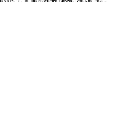
e des letzten Jahrhunderts wurden Tausende von Kindern aus