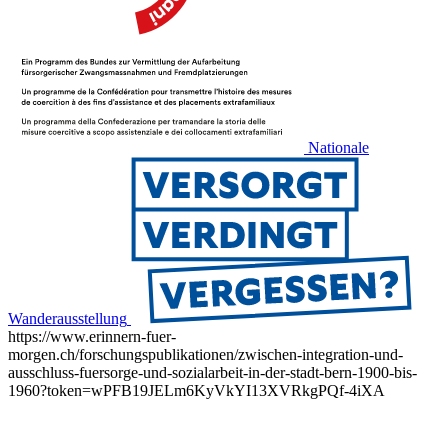
Nationale
Wanderausstellung
https://www.erinnern-fuer-
morgen.ch/forschungspublikationen/zwischen-integration-und-
ausschluss-fuersorge-und-sozialarbeit-in-der-stadt-bern-1900-bis-
1960?token=wPFB19JELm6KyVkYI13XVRkgPQf-4iXA